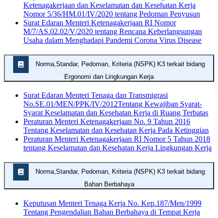
Ketenagakerjaan dan Keselamatan dan Kesehatan Kerja
Nomor 5/36/HM.01/IV/2020 tentang Pedoman Penyusun
Surat Edaran Menteri Ketenagakerjaan RI Nomor
M/7/AS.02.02/V/2020 tentang Rencana Keberlangsungan
Usaha dalam Menghadapi Pandemi Corona Virus Disease
Norma,Standar, Pedoman, Kriteria (NSPK) K3 terkait bidang
Ergonomi dan Lingkungan Kerja
Surat Edaran Menteri Tenaga dan Transmigrasi
No.SE.01/MEN/PPK/IV/2012Tentang Kewajiban Syarat-
Syarat Keselamatan dan Kesehatan Kerja di Ruang Terbatas
Peraturan Menteri Ketenagakerjaan No. 9 Tahun 2016
Tentang Keselamatan dan Kesehatan Kerja Pada Ketinggian
Peraturan Menteri Ketenagakerjaan RI Nomor 5 Tahun 2018
tentang Keselamatan dan Kesehatan Kerja Lingkungan Kerja
Norma,Standar, Pedoman, Kriteria (NSPK) K3 terkait bidang
Bahan Berbahaya
Keputusan Menteri Tenaga Kerja No. Kep.187/Men/1999
Tentang Pengendalian Bahan Berbahaya di Tempat Kerja