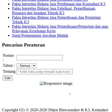
Pakta Integritas Bidang Jasa Pembinaan dan Konsultasi K3
Pakta Integritas Bidang Jasa Fabrikasi, Pemeliharaan,
Reparasi dan Instalasi Teknik K3
Pakta Integritas Bidang Jasa Pemeriksaan dan Pengujian
Teknik K3
Pakta Integritas Bidang Jasa Pemeriksaan/Pengujian dan atau
Pelayanan Kesehatan Kerja
Surat Pertanggung Jawaban Mutlak
Pencarian Peraturan
Nomor
:
Tahun :
Tentang
Jl. Jenderal Gatot Subroto Kav. 51, Daerah Khusus Ibukota Jakarta
12750,Indonesia
.
Copyright GG © 2020-
2026 Ditjen Binwasnaker & K3, Kemnaker