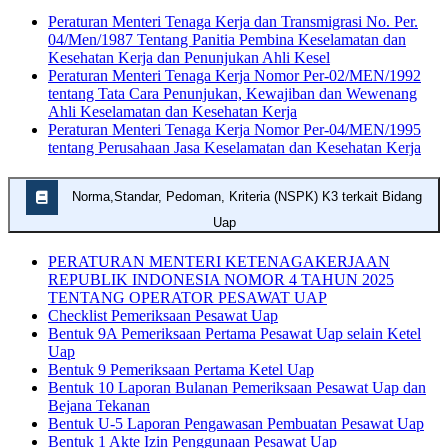
Peraturan Menteri Tenaga Kerja dan Transmigrasi No. Per.
04/Men/1987 Tentang Panitia Pembina Keselamatan dan
Kesehatan Kerja dan Penunjukan Ahli Kesel
Peraturan Menteri Tenaga Kerja Nomor Per-02/MEN/1992
tentang Tata Cara Penunjukan, Kewajiban dan Wewenang
Ahli Keselamatan dan Kesehatan Kerja
Peraturan Menteri Tenaga Kerja Nomor Per-04/MEN/1995
tentang Perusahaan Jasa Keselamatan dan Kesehatan Kerja
Norma,Standar, Pedoman, Kriteria (NSPK) K3 terkait Bidang
Uap
PERATURAN MENTERI KETENAGAKERJAAN
REPUBLIK INDONESIA NOMOR 4 TAHUN 2025
TENTANG OPERATOR PESAWAT UAP
Checklist Pemeriksaan Pesawat Uap
Bentuk 9A Pemeriksaan Pertama Pesawat Uap selain Ketel
Uap
Bentuk 9 Pemeriksaan Pertama Ketel Uap
Bentuk 10 Laporan Bulanan Pemeriksaan Pesawat Uap dan
Bejana Tekanan
Bentuk U-5 Laporan Pengawasan Pembuatan Pesawat Uap
Bentuk 1 Akte Izin Penggunaan Pesawat Uap