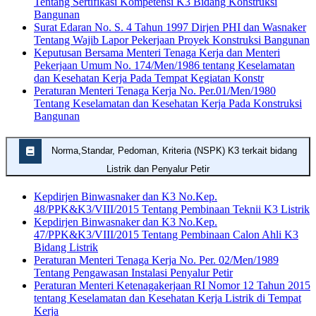
Tentang Sertifikasi Kompetensi K3 Bidang Konstruksi
Bangunan
Surat Edaran No. S. 4 Tahun 1997 Dirjen PHI dan Wasnaker
Tentang Wajib Lapor Pekerjaan Proyek Konstruksi Bangunan
Keputusan Bersama Menteri Tenaga Kerja dan Menteri
Pekerjaan Umum No. 174/Men/1986 tentang Keselamatan
dan Kesehatan Kerja Pada Tempat Kegiatan Konstr
Peraturan Menteri Tenaga Kerja No. Per.01/Men/1980
Tentang Keselamatan dan Kesehatan Kerja Pada Konstruksi
Bangunan
Norma,Standar, Pedoman, Kriteria (NSPK) K3 terkait bidang
Listrik dan Penyalur Petir
Kepdirjen Binwasnaker dan K3 No.Kep.
48/PPK&K3/VIII/2015 Tentang Pembinaan Teknii K3 Listrik
Kepdirjen Binwasnaker dan K3 No.Kep.
47/PPK&K3/VIII/2015 Tentang Pembinaan Calon Ahli K3
Bidang Listrik
Peraturan Menteri Tenaga Kerja No. Per. 02/Men/1989
Tentang Pengawasan Instalasi Penyalur Petir
Peraturan Menteri Ketenagakerjaan RI Nomor 12 Tahun 2015
tentang Keselamatan dan Kesehatan Kerja Listrik di Tempat
Kerja