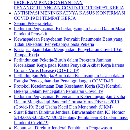
PROGRAM PENCEGAHAN DAN
PENANGGULANGAN COVID-19 DI TEMPAT KERJA
ANTISIPASI MENINGKATNYA KASUS KONFIRMASI
COVID 19 DI TEMPAT KERJA
Senam Pekerja Sehat
Pedoman Penyusunan Keberlangsungan Usaha Dalam Masa
Pandemi Penyakit
Kewaspadaan Penyebaran Penyakit Pneumonia Berat yang
Tidak Diketahui Penyebabnya pada Pekerja
Kesiapsiagaan dalam Menghadapi Penyebaran Covid-19 di
Tempat Kerja
Perlindungan Pekerja/Buruh dalam Program Jaminan
Kecelakaan Kerja pada Kasus Penyakit Akibat Kerja karena
Corona Virus Disease (COVID-19)
Perlindungan Pekerja/Buruh dan Kelansungan Usaha dalam
Rangka Pencegahan dan Penanggulangan COVID-19
Protokol Keselamatan Dan Kesehatan Kerja (K3) Kembali
Bekerja Dalam Pencegahan Penularan Covid-19
Pedoman Penyusunan Perencanaan Keberlangsungan Usaha
Dalam Menghadapi Pandemi Corona Virus Disease 2019
(Covid-19) Bagi Usaha Kecil Dan Menengah (UKM)
Surat Edaran Direktur Jenderal Binwasnaker dan K3 Nomor
5/1923/AS.02.03/VI/2020 tentang Pembinaan K3 dalam masa
Pandemi Covid-19
Keputusan Direktur Jenderal Pembinaan Pengawasan