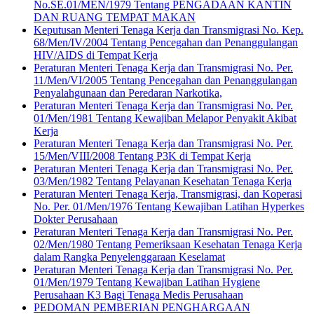
No.SE.01/MEN/1979 Tentang PENGADAAN KANTIN
DAN RUANG TEMPAT MAKAN
Keputusan Menteri Tenaga Kerja dan Transmigrasi No. Kep.
68/Men/IV/2004 Tentang Pencegahan dan Penanggulangan
HIV/AIDS di Tempat Kerja
Peraturan Menteri Tenaga Kerja dan Transmigrasi No. Per.
11/Men/VI/2005 Tentang Pencegahan dan Penanggulangan
Penyalahgunaan dan Peredaran Narkotika,
Peraturan Menteri Tenaga Kerja dan Transmigrasi No. Per.
01/Men/1981 Tentang Kewajiban Melapor Penyakit Akibat
Kerja
Peraturan Menteri Tenaga Kerja dan Transmigrasi No. Per.
15/Men/VIII/2008 Tentang P3K di Tempat Kerja
Peraturan Menteri Tenaga Kerja dan Transmigrasi No. Per.
03/Men/1982 Tentang Pelayanan Kesehatan Tenaga Kerja
Peraturan Menteri Tenaga Kerja, Transmigrasi, dan Koperasi
No. Per. 01/Men/1976 Tentang Kewajiban Latihan Hyperkes
Dokter Perusahaan
Peraturan Menteri Tenaga Kerja dan Transmigrasi No. Per.
02/Men/1980 Tentang Pemeriksaan Kesehatan Tenaga Kerja
dalam Rangka Penyelenggaraan Keselamat
Peraturan Menteri Tenaga Kerja dan Transmigrasi No. Per.
01/Men/1979 Tentang Kewajiban Latihan Hygiene
Perusahaan K3 Bagi Tenaga Medis Perusahaan
PEDOMAN PEMBERIAN PENGHARGAAN