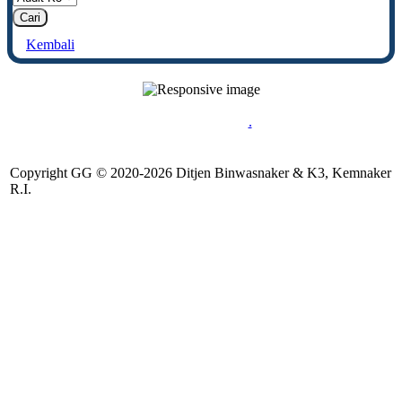
Cari
Kembali
Jl. Jenderal Gatot Subroto Kav. 51, Daerah Khusus Ibukota Jakarta
12750,Indonesia
.
Copyright GG © 2020-
2026 Ditjen Binwasnaker & K3, Kemnaker
R.I.