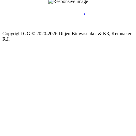
Jl. Jenderal Gatot Subroto Kav. 51, Daerah Khusus Ibukota Jakarta
12750,Indonesia
.
Copyright GG © 2020-
2026 Ditjen Binwasnaker & K3, Kemnaker
R.I.